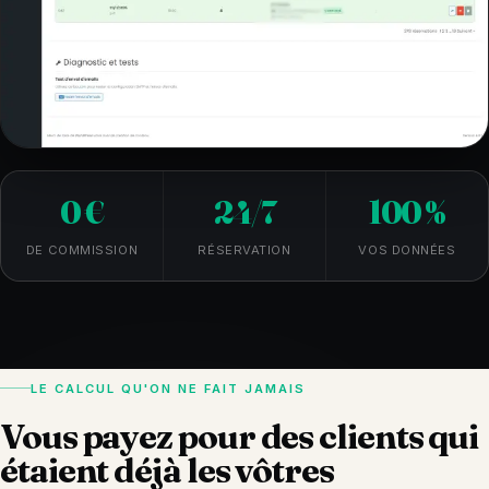
0 €
24/7
100 %
de commission
réservation
vos données
DE COMMISSION
RÉSERVATION
VOS DONNÉES
LE CALCUL QU'ON NE FAIT JAMAIS
Vous payez pour des clients qui
étaient déjà les vôtres