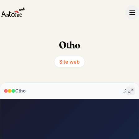
Otho
Site web
Otho