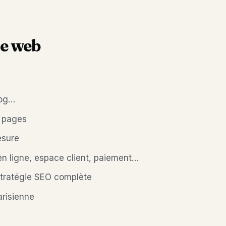
ite web
log…
0 pages
esure
 en ligne, espace client, paiement…
stratégie SEO complète
arisienne