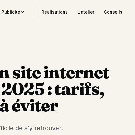
Publicité
Réalisations
L'atelier
Conseils
 papeterie
ffiches, PLV
 marquage
nes, panneaux
 site internet
lle
clinaisons
2025 : tarifs,
ales
format
à éviter
9 73
Antoine
ficile de s'y retrouver.