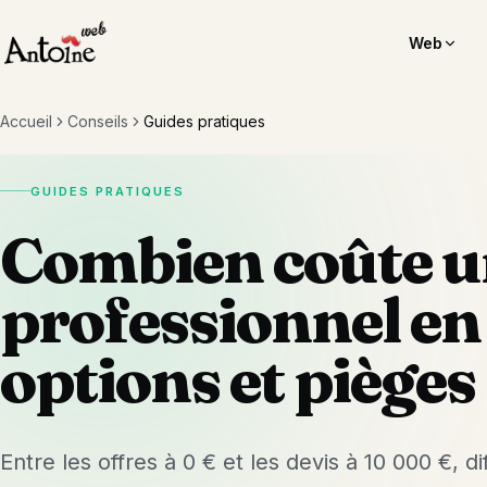
Web
Sites vitrines
Impression &
Accueil
Conseils
Guides pratiques
Artisans, commerçants, TPE
Cartes, flyers, a
Sites restaurants
Enseignes &
GUIDES PRATIQUES
Réservation sans commission
Véhicules, vitri
Combien coûte un
Visibilité locale
Identité visue
Google, avis, moteurs IA
Logo, charte, dé
professionnel en 
Fresques mur
07 68 99 50 76
Jules
Peinture grand 
options et pièges 
06 85 76 3
Entre les offres à 0 € et les devis à 10 000 €, dif