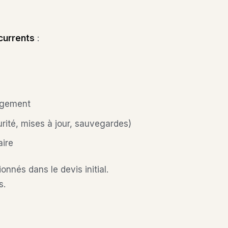
currents
:
rgement
rité, mises à jour, sauvegardes)
aire
nnés dans le devis initial.
s.